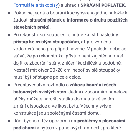
Formuláře a tiskopisy
) a uhradit
SPRÁVNÍ POPLATEK
.
Pokud se jedná o bourání kuchyňského jádra, přiložte k
žádosti
situační plánek a informace o druhu použitých
stavebních prvků
.
Při rekonstrukci koupelen je nutné zajistit následný
přístup ke svislým stoupačkám
, ať pro výměnu
vodoměrů nebo pro případ havárie. V poslední době se
stává, že po rekonstrukci přístup není zajištěn a musí
dojít ke zbourání stěny, zničení kachliček a podobně.
Nestačí mít otvor 20×20 cm, neboť svislé stoupačky
musí být přístupné po celé délce.
Představenstvo rozhodlo o
zákazu bourání všech
betonových svislých stěn
. Jednak zbouráním panelové
příčky můžete narušit statiku domu a také se tím
změní dispozice a velikost bytu. Všechny svislé
konstrukce jsou společnými částmi domu.
Rádi bychom též upozornili na
problémy s plovoucími
podlahami
v bytech v panelových domech, pro které