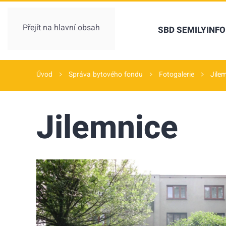
Přejít na hlavní obsah
SBD SEMILY
INF
Úvod
Správa bytového fondu
Fotogalerie
Jile
Jilemnice